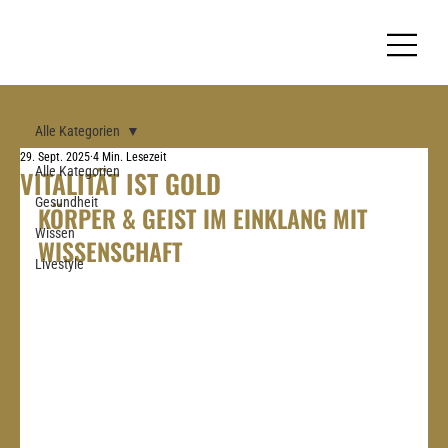
Alle Kategorien
29. Sept. 2025
4 Min. Lesezeit
Alle Kategorien
VITALITÄT IST GOLD
Gesundheit
KÖRPER & GEIST IM EINKLANG MIT 
Wissen
WISSENSCHAFT
Livestyle