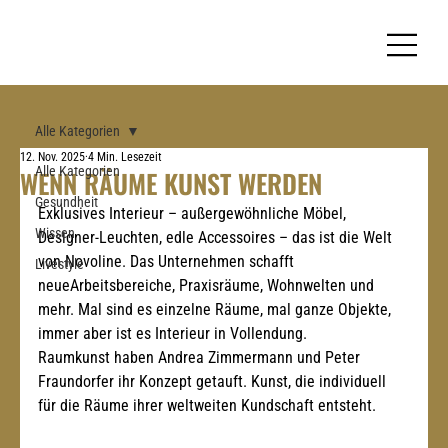
Alle Kategorien
12. Nov. 2025
4 Min. Lesezeit
Alle Kategorien
WENN RÄUME KUNST WERDEN
Gesundheit
Exklusives Interieur – außergewöhnliche Möbel, 
Wissen
Designer-Leuchten, edle Accessoires – das ist die Welt 
von Novoline. Das Unternehmen schafft 
Livestyle
neueArbeitsbereiche, Praxisräume, Wohnwelten und 
mehr. Mal sind es einzelne Räume, mal ganze Objekte, 
immer aber ist es Interieur in Vollendung.
Raumkunst haben Andrea Zimmermann und Peter 
Fraundorfer ihr Konzept getauft. Kunst, die individuell 
für die Räume ihrer weltweiten Kundschaft entsteht.